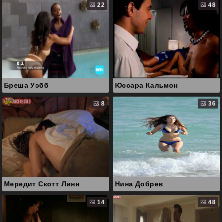
22
48
Бреша Уэбб
Юссара Кальмон
8
36
Мередит Скотт Линн
Нина Добрев
14
48