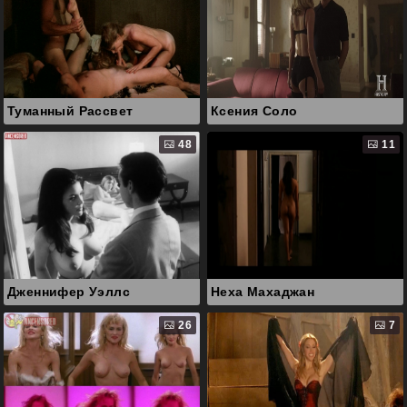
Туманный Рассвет
Ксения Соло
48
11
Дженнифер Уэллс
Неха Махаджан
26
7