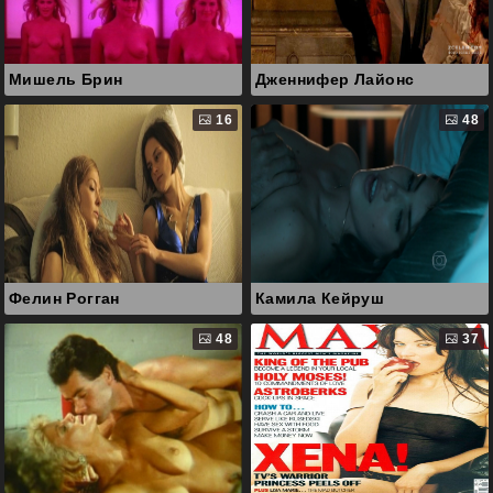
Мишель Брин
Дженнифер Лайонс
16
48
Фелин Рогган
Камила Кейруш
48
37