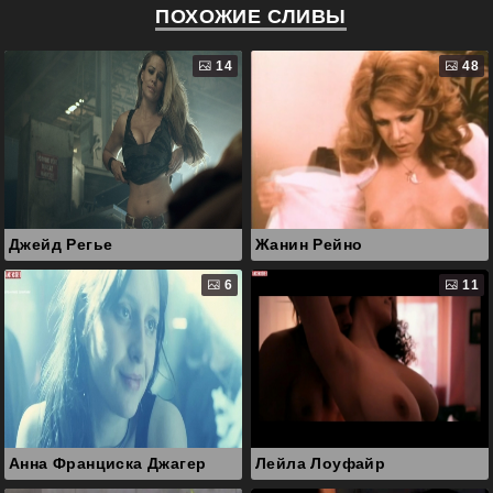
ПОХОЖИЕ СЛИВЫ
14
48
Джейд Регье
Жанин Рейно
6
11
Анна Франциска Джагер
Лейла Лоуфайр