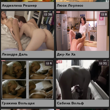
Анджелика Решнер
Люси Лоулесс
38
8
Лиандра Даль
Джу-Хи Ха
6
31
Гражина Вольщак
Сабина Вольф