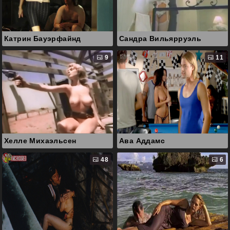
Катрин Бауэрфайнд
Сандра Вильярруэль
9
11
Хелле Михаэльсен
Ава Аддамс
48
6