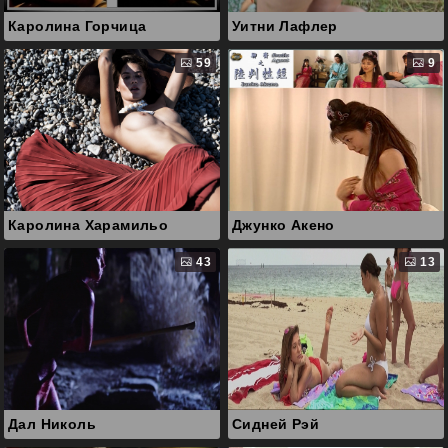
Каролина Горчица
Уитни Лафлер
59
9
Каролина Харамильо
Джунко Акено
43
13
Дал Николь
Сидней Рэй