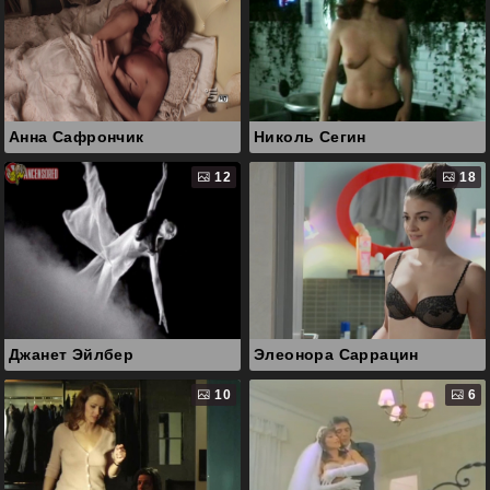
Анна Сафрончик
Николь Сегин
12
18
Джанет Эйлбер
Элеонора Саррацин
10
6