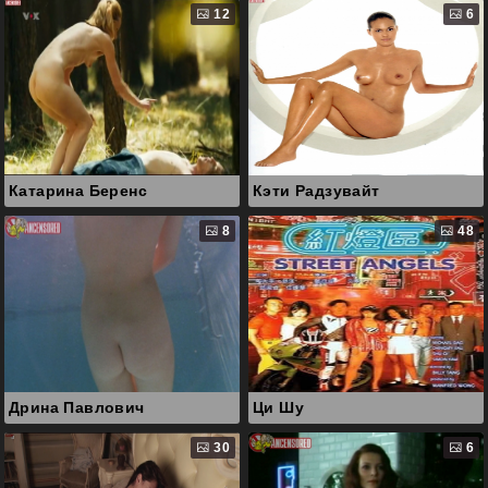
12
6
Катарина Беренс
Кэти Радзувайт
8
48
Дрина Павлович
Ци Шу
30
6