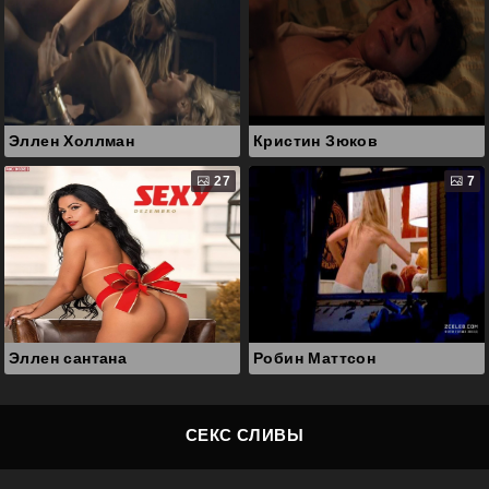
Эллен Холлман
Кристин Зюков
27
7
Эллен сантана
Робин Маттсон
СЕКС СЛИВЫ