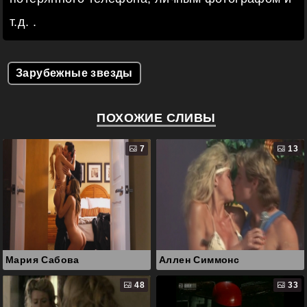
т.д. .
Зарубежные звезды
ПОХОЖИЕ СЛИВЫ
7
13
Мария Сабова
Аллен Симмонс
48
33