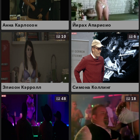
Анна Карлссон
Йирах Апарисио
10
6
Элисон Кэрролл
Симона Коллинг
48
18