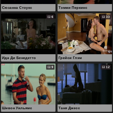
Сюзанна Стоукс
Тэмми Перкинс
6
33
Ида Ди Бенедетто
Грейси Глэм
9
12
Шивон Уильямс
Таня Джесс