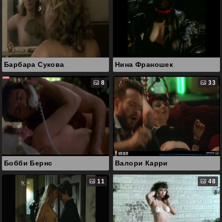
Барбара Сукова
Нина Франошек
8
33
Бобби Бернс
Валори Карри
11
48