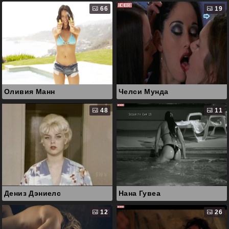
66
19
Оливия Манн
Челси Мунда
48
11
Дениз Дэниелс
Нана Гувеа
12
26