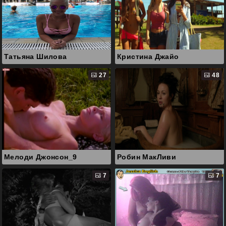
Татьяна Шилова
Кристина Джайо
27
48
Мелоди Джонсон_9
Робин МакЛиви
7
7