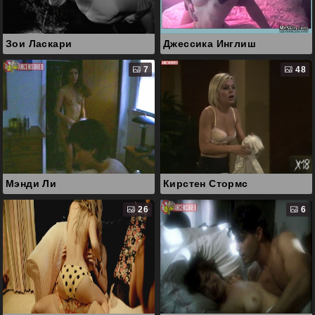
Зои Ласкари
Джессика Инглиш
7
48
Мэнди Ли
Кирстен Стормс
26
6