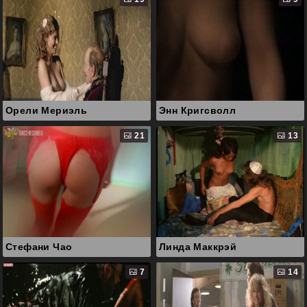
Орели Мериэль
Энн Кригсволл
21
13
Стефани Чао
Линда Маккрэй
7
14