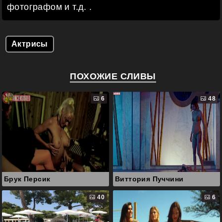
фотографом и т.д. .
Актрисы
ПОХОЖИЕ СЛИВЫ
6
48
Брук Персик
Виттория Пуччини
40
6