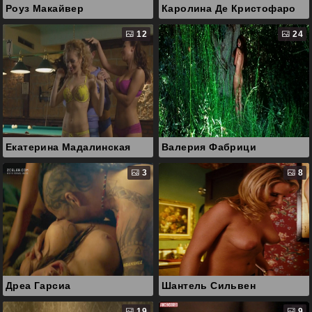
Роуз Макайвер
Каролина Де Кристофаро
12
24
Екатерина Мадалинская
Валерия Фабрици
3
8
Дреа Гарсиа
Шантель Сильвен
19
9