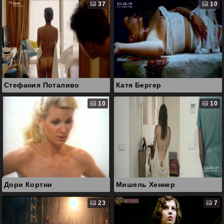
37
10
Стефания Поталиво
Катя Бергер
10
10
Дори Кортни
Мишель Хеннер
23
7