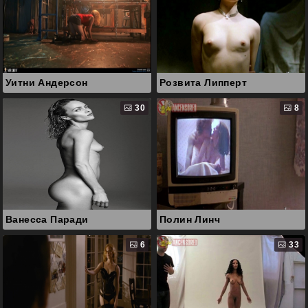
Уитни Андерсон
Розвита Липперт
30
8
Ванесса Паради
Полин Линч
6
33