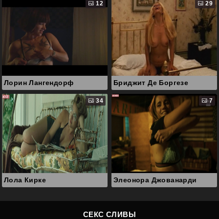
12
29
Лорин Лангендорф
Бриджит Де Боргезе
34
7
Лола Кирке
Элеонора Джованарди
СЕКС СЛИВЫ