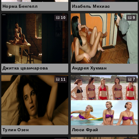
Норма Бенгелл
Изабель Мехиас
10
9
Джитка цванчарова
Андрея Хукман
11
7
Тулин Озен
Люси Фрай