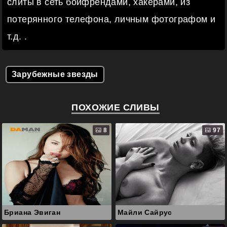
слиты в сеть бойфрендами, хакерами, из
потерянного телефона, личным фотографом и
т.д. .
Зарубежные звезды
ПОХОЖИЕ СЛИВЫ
8
97
Бриана Эвиган
Майли Сайрус