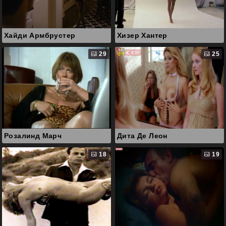
Хайди Армбрустер
Хизер Хантер
29
25
Розалинд Марч
Дита Де Леон
18
19