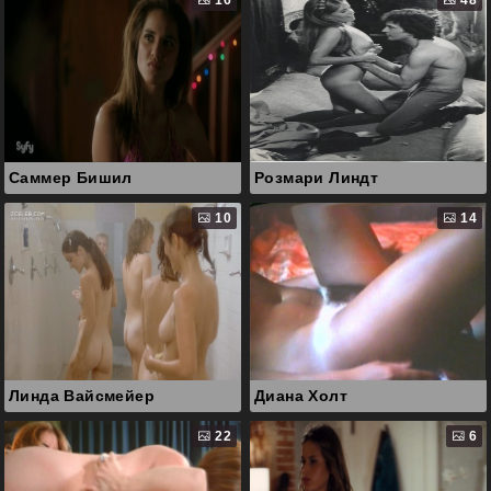
16
48
Саммер Бишил
Розмари Линдт
10
14
Линда Вайсмейер
Диана Холт
22
6