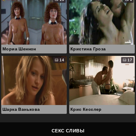
Мориа Шеннон
Кристина Гроза
14
17
Шарка Ванькова
Крис Кесслер
СЕКС СЛИВЫ