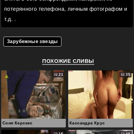
потерянного телефона, личным фотографом и
т.д. .
Зарубежные звезды
ПОХОЖИЕ СЛИВЫ
21
35
Соня Керскес
Кассандра Крус