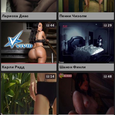
Ларисса Диас
Пенни Чизолм
44
29
Карли Редд
Шанон Финли
14
48