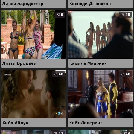
Линни ларсдоттер
Кеннеди Джонстон
6
19
Лиззи Бродвей
Камила Майринк
48
48
Хиба Абоук
Кейт Леверинг
13
6