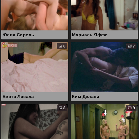
Юлия Сорель
Мариэль Яффе
6
7
Берта Ласала
Ким Делани
8
9