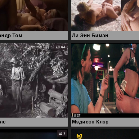
андр Том
Ли Энн Бимэн
44
лс
Мэдисон Клэр
7