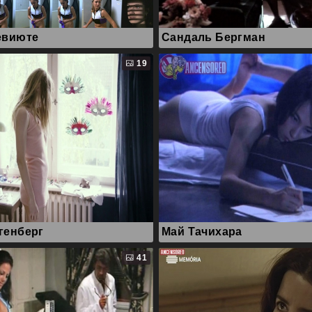
евиюте
Сандаль Бергман
19
генберг
Май Тачихара
41