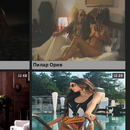
Пилар Орив
48
20