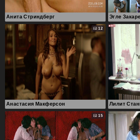
Анита Стриндберг
Эгле Закар
12
Анастасия Макферсон
Лилит Стан
15