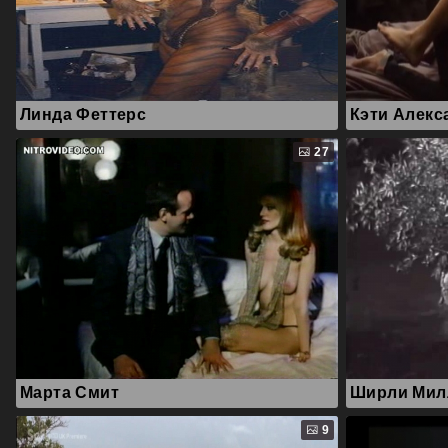
Линда Феттерс
Кэти Алекс
27
Марта Смит
Ширли Мил
9