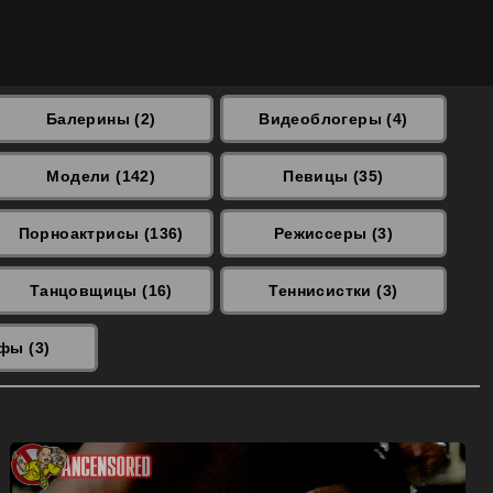
Балерины (2)
Видеоблогеры (4)
Модели (142)
Певицы (35)
Порноактрисы (136)
Режиссеры (3)
Танцовщицы (16)
Теннисистки (3)
фы (3)