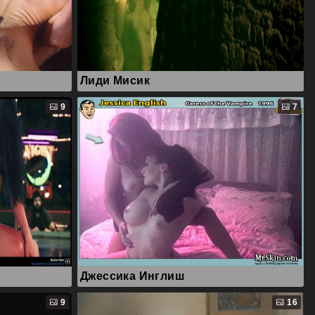
Лиди Мисик
9
7
Джессика Инглиш
9
16