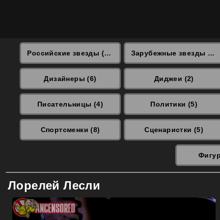
Российские звезды (871)
Зарубежные звезды (9386)
Дизайнеры (6)
Диджеи (2)
Писательницы (4)
Политики (5)
Спортсменки (8)
Сценаристки (5)
Фигур
Лорелей Лесли