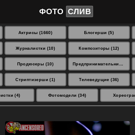
ФОТО
СЛИВ
Актрисы (1660)
Блогерши (5)
Журналистки (10)
Композиторы (12)
Продюсеры (10)
Предпринимательницы (3)
Стриптизерши (1)
Телеведущие (36)
истки (4)
Фотомодели (34)
Хореогра