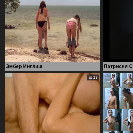
Эмбер Инглиш
Патрисия С
18