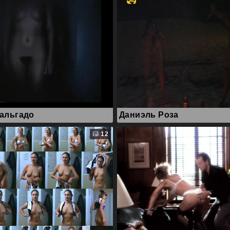
альгадо
Даниэль Роза
12