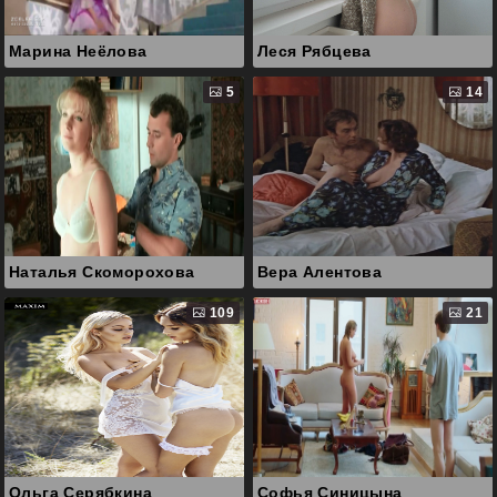
Марина Неёлова
Леся Рябцева
5
14
Наталья Скоморохова
Вера Алентова
109
21
Ольга Серябкина
Софья Синицына