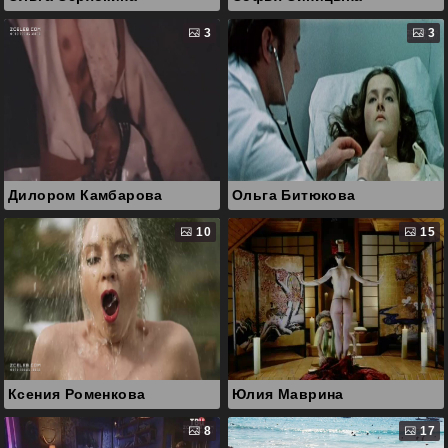
3
3
Дилором Камбарова
Ольга Битюкова
10
15
Ксения Роменкова
Юлия Маврина
8
17