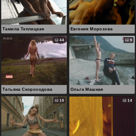
Тамила Теплицкая
Евгения Морозова
44
9
Татьяна Скороходова
Ольга Машная
10
14