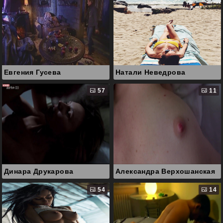
Евгения Гусева
Натали Неведрова
57
11
Динара Друкарова
Александра Верхошанская
54
14