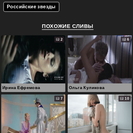
Российские звезды
ПОХОЖИЕ СЛИВЫ
2
6
Ирина Ефремова
Ольга Куликова
7
10