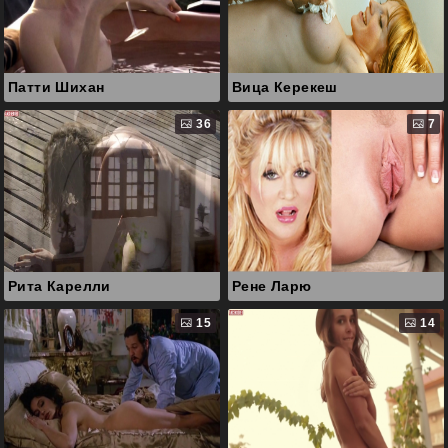
Патти Шихан
Вица Керекеш
36
7
Рита Карелли
Рене Ларю
15
14