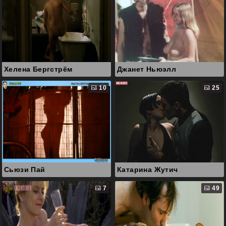
Хелена Бергстрём
Джанет Ньюэлл
10
25
Сьюзи Пай
Катарина Жутич
7
49