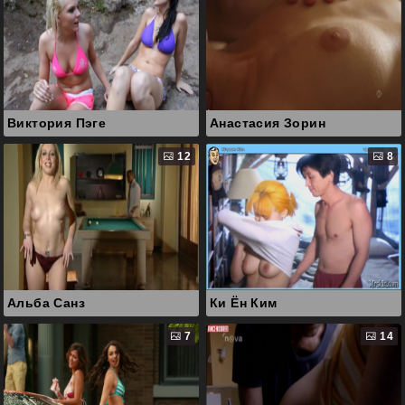
Виктория Пэге
Анастасия Зорин
12
8
Альба Санз
Ки Ён Ким
7
14