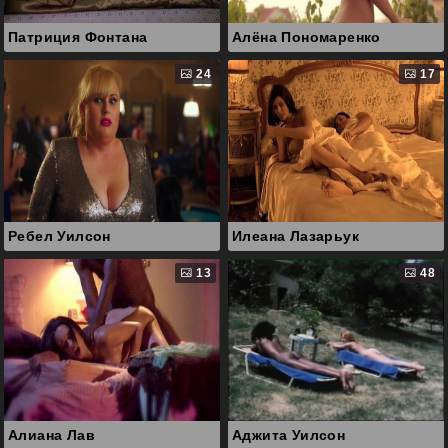
Патриция Фонтана
Алёна Пономаренко
24
17
Ребел Уилсон
Илеана Лазарьук
13
48
Алиана Лав
Аджита Уилсон