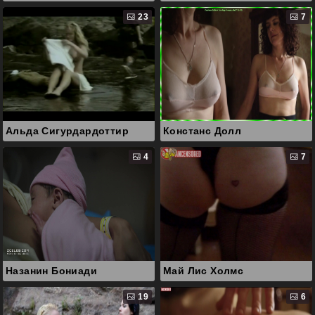
23
7
Альда Сигурдардоттир
Констанс Долл
4
7
Назанин Бониади
Май Лис Холмс
19
6