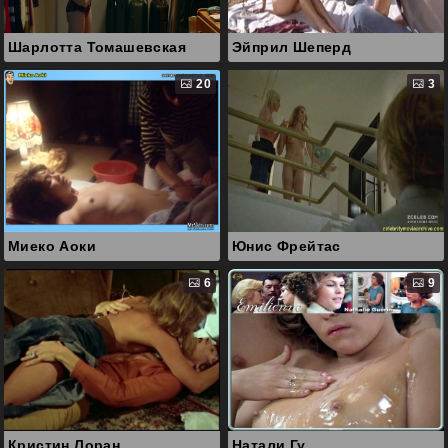
Шарлотта Томашевская
Эйприл Шеперд
20
3
Миеко Аоки
Юнис Фрейтас
6
9
Кристин Лоран
Натали Гу