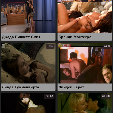
Джада Пинкетт Смит
Бренди Монтегро
6
8
Линда Туоменвирта
Линдси Гарет
10
48