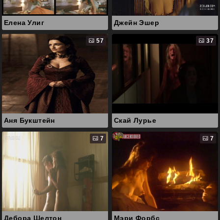
Елена Улиг
Джейн Эшер
57
37
Аня Букштейн
Скай Лурье
7
7
Дебора Шелтон
Мэри Форбс