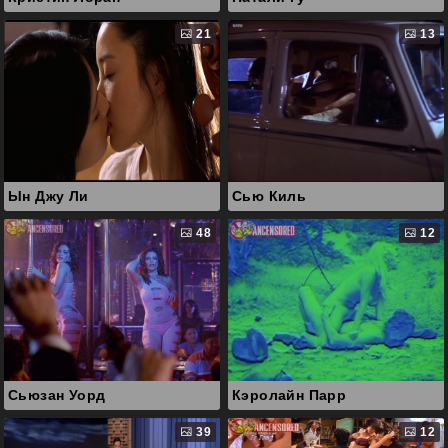
21
13
Ын Джу Ли
Сью Киль
48
12
Сьюзан Уорд
Кэролайн Парр
39
12