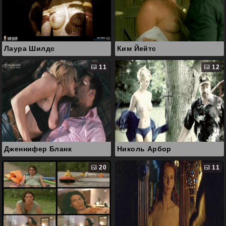
Лаура Шилдс
Ким Йейтс
11
12
Дженнифер Бланк
Николь Арбор
20
11