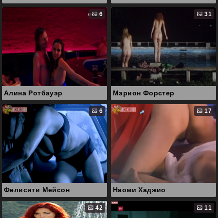
6
31
Алина Ротбауэр
Мэрион Форстер
6
17
Фелисити Мейсон
Наоми Хаджио
42
11