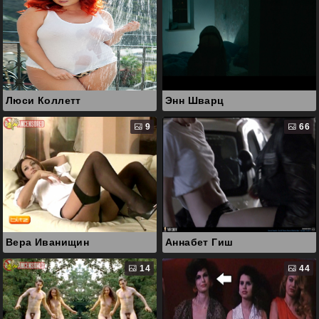
Люси Коллетт
Энн Шварц
9
66
Вера Иванищин
Аннабет Гиш
14
44