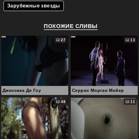
Зарубежные звезды
ПОХОЖИЕ СЛИВЫ
27
13
Джессика Де Гоу
Серрис Морган Мойер
48
11