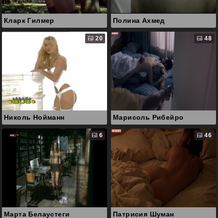
Кларк Гилмер
Полина Ахмед
20
48
Николь Нойманн
Марисоль Рибейро
6
46
Марта Белаустеги
Патрисия Шуман