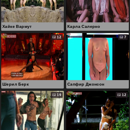
Хайке Вармут
Карла Салерно
12
7
Шерил Берк
Сапфир Джонсон
19
12