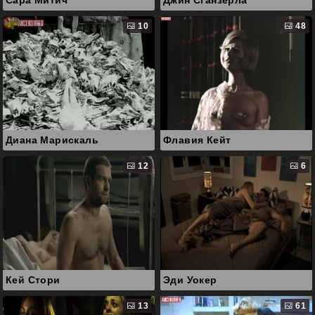
Сара Митич
Джин Сганзерла
10
48
Диана Марискаль
Флавия Кейт
12
6
Кей Стори
Эди Уокер
13
61