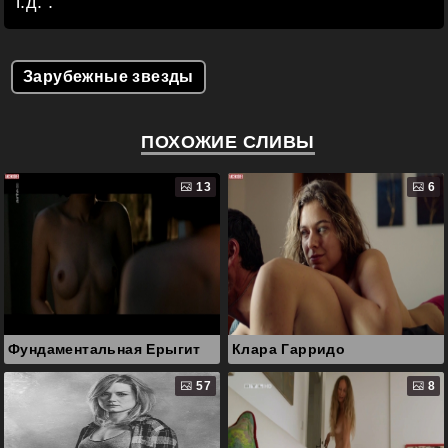
т.д. .
Зарубежные звезды
ПОХОЖИЕ СЛИВЫ
13
6
Фундаментальная Ерыгит
Клара Гарридо
57
8