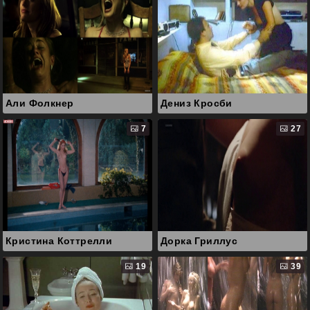
Али Фолкнер
Дениз Кросби
7
27
Кристина Коттрелли
Дорка Гриллус
19
39