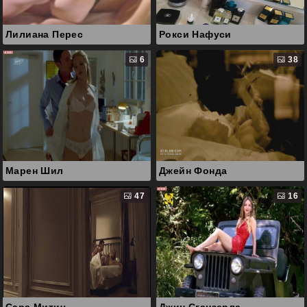
Лилиана Перес
Рокси Нафуси
6
38
Марен Шил
Джейн Фонда
47
16