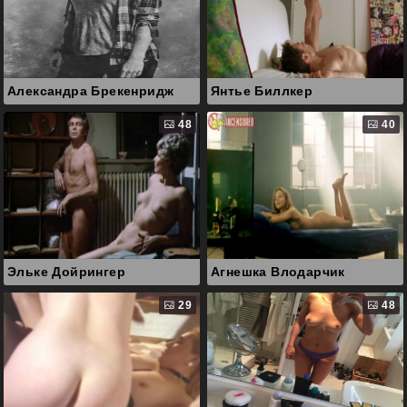
Александра Брекенридж
Янтье Биллкер
48
40
Эльке Дойрингер
Агнешка Влодарчик
29
48