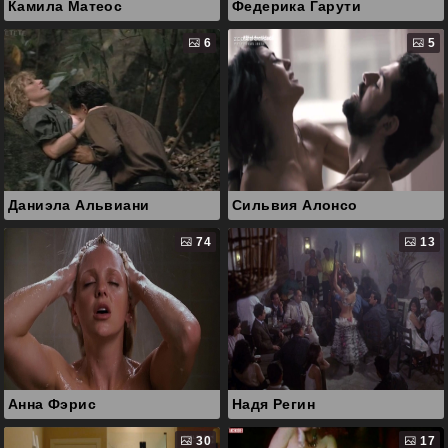
Камила Матеос
Федерика Гарути
6
5
Даниэла Альвиани
Сильвия Алонсо
74
13
Анна Фэрис
Надя Регин
30
17