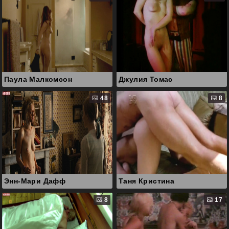
Паула Малкомсон
Джулия Томас
48
8
Энн-Мари Дафф
Таня Кристина
8
17