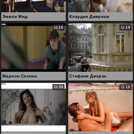
Эмили Мид
Клаудия Джерини
10
19
Марион Секлин
Стефани Дворак
35
10