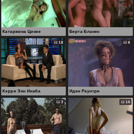
Катаржина Цинке
Берта Бланес
18
6
Кэрри Энн Инаба
Иден Раунтри
3
10