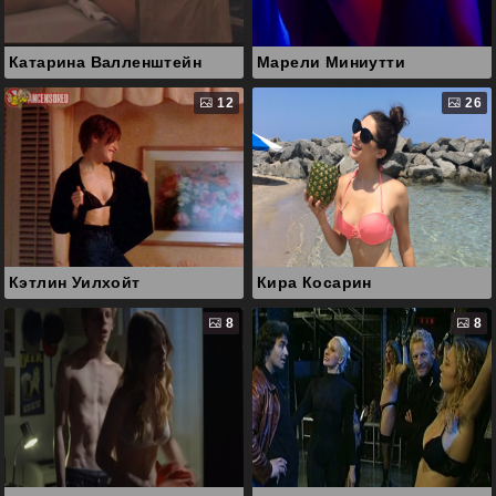
Катарина Валленштейн
Марели Миниутти
12
26
Кэтлин Уилхойт
Кира Косарин
8
8