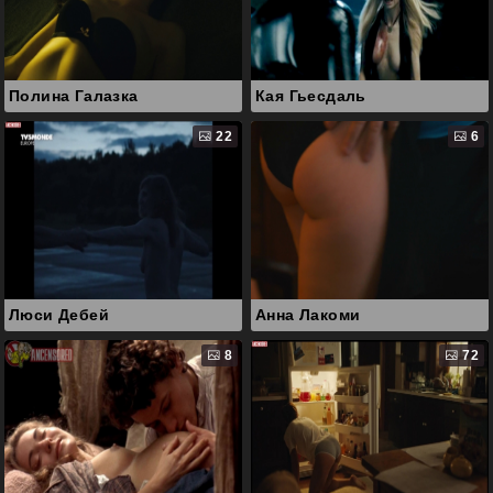
Полина Галазка
Кая Гьесдаль
22
6
Люси Дебей
Анна Лакоми
8
72