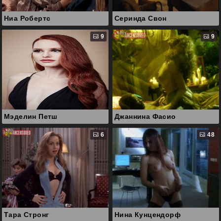
Ниа Робертс
Серинда Свон
9
9
Мэделин Петш
Джаннина Фасио
6
48
Тара Стронг
Нина Кунцендорф