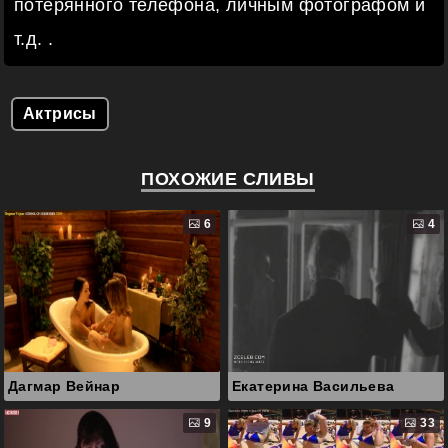
потерянного телефона, личным фотографом и
т.д. .
Актрисы
ПОХОЖИЕ СЛИВЫ
6
4
Дагмар Вейнар
Екатерина Васильева
9
33