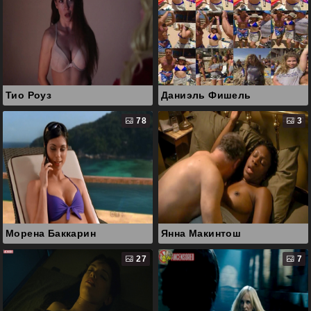
Тио Роуз
Даниэль Фишель
78
3
Морена Баккарин
Янна Макинтош
27
7