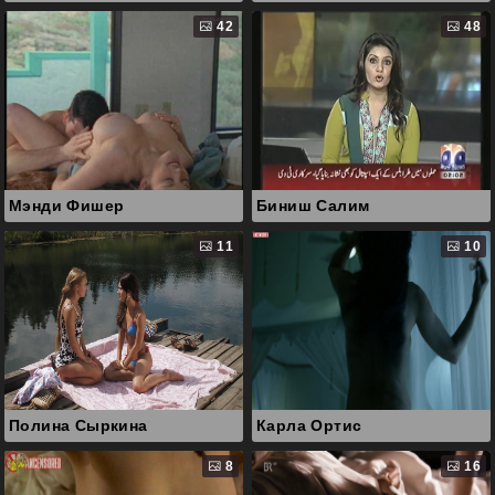
42
48
Мэнди Фишер
Биниш Салим
11
10
Полина Сыркина
Карла Ортис
8
16