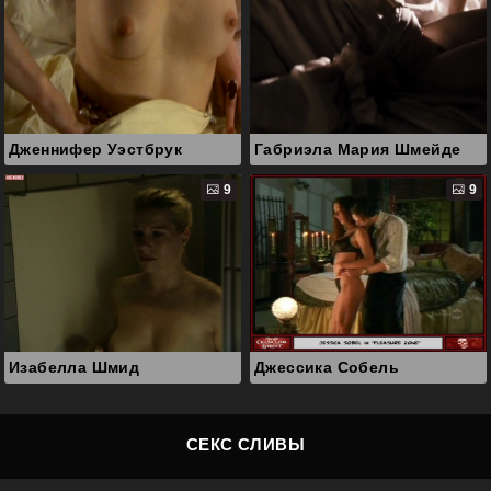
Дженнифер Уэстбрук
Габриэла Мария Шмейде
9
9
Изабелла Шмид
Джессика Собель
СЕКС СЛИВЫ