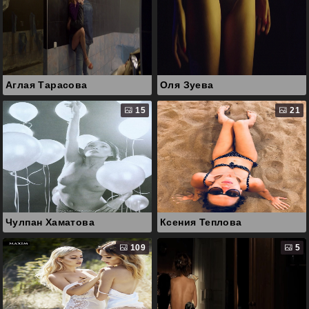
Аглая Тарасова
Оля Зуева
15
21
Чулпан Хаматова
Ксения Теплова
109
5