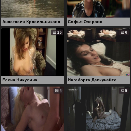
Анастасия Красильникова
Софья Озерова
25
6
Елена Никулина
Ингеборга Дапкунайте
4
5