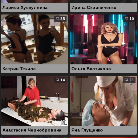
Лариса Хуснуллина
Ирина Скриниченко
35
10
Катрин Текила
Ольга Вастикова
14
21
Анастасия Чернобровина
Яна Глущенко