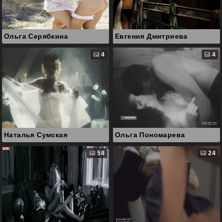
Ольга Серябкина
Евгения Дмитриева
4
4
Наталья Сумская
Ольга Пономарева
58
24