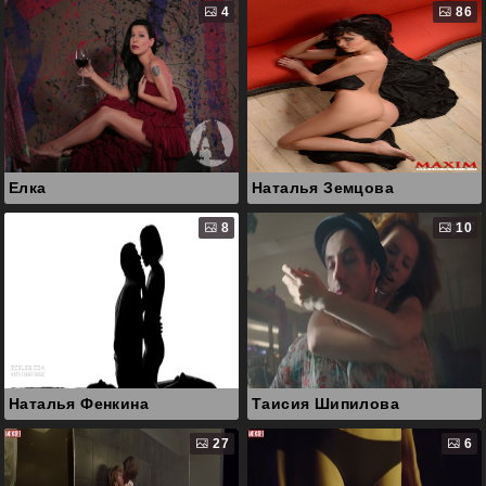
4
86
Елка
Наталья Земцова
8
10
Наталья Фенкина
Таисия Шипилова
27
6