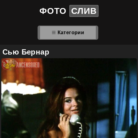
ФОТО
СЛИВ
Категории
Сью Бернар