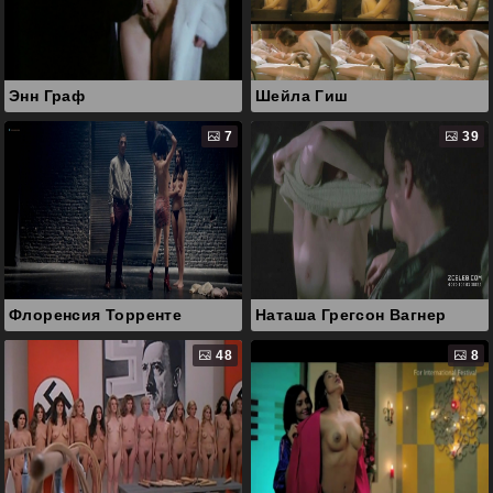
Энн Граф
Шейла Гиш
7
39
Флоренсия Торренте
Наташа Грегсон Вагнер
48
8