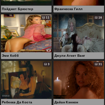
Пэйджет Брюстер
Франческа Гилл
11
16
Эми Кобб
Джули Агнет Ванг
3
31
Ребекка Да Коста
Дайан Кэннон