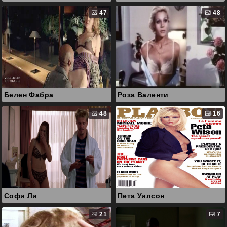
47
48
Белен Фабра
Роза Валенти
48
16
Софи Ли
Пета Уилсон
21
7