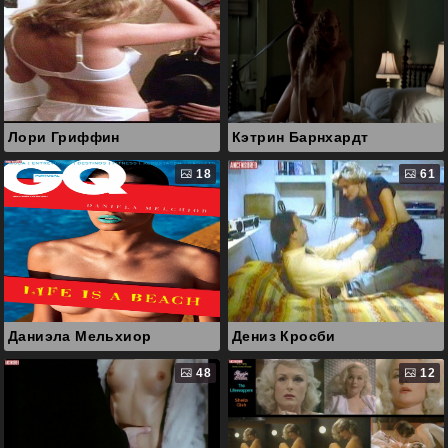
Лори Гриффин
Кэтрин Барнхардт
18
61
Даниэла Мельхиор
Дениз Кросби
48
12