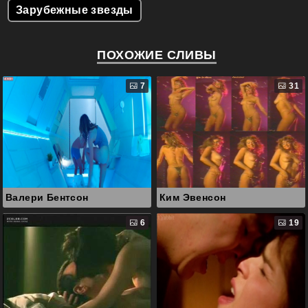
Зарубежные звезды
ПОХОЖИЕ СЛИВЫ
7
31
Валери Бентсон
Ким Эвенсон
6
19