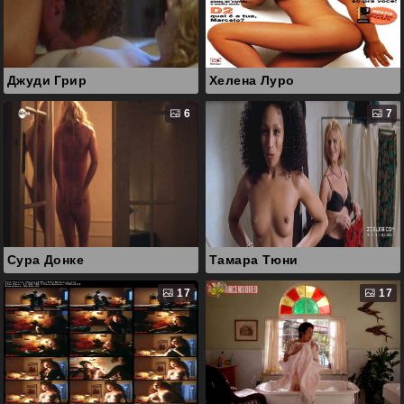
Джуди Грир
Хелена Луро
6
7
Сура Донке
Тамара Тюни
17
17