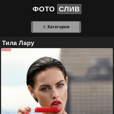
ФОТО
СЛИВ
Категории
Тила Лару