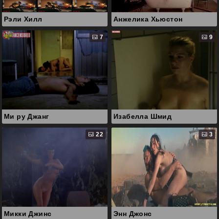
Рэли Хилл
Анжелика Хьюстон
7
9
Ми ру Джанг
Изабелла Шмид
22
3
Микки Джинс
Энн Джонс