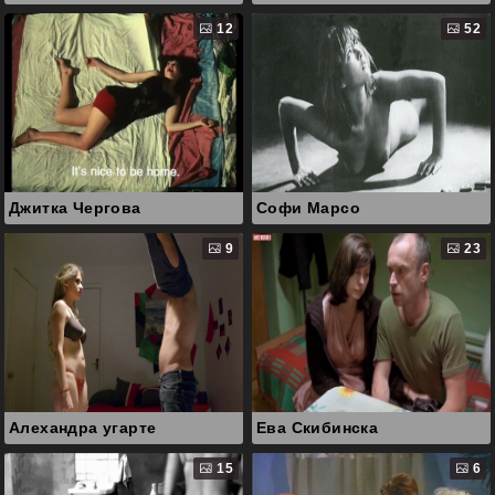
12
52
Джитка Чергова
Софи Марсо
9
23
Алехандра угарте
Ева Скибинска
15
6