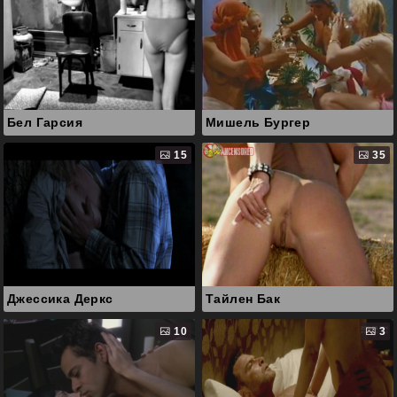
Бел Гарсия
Мишель Бургер
15
35
Джессика Деркс
Тайлен Бак
10
3