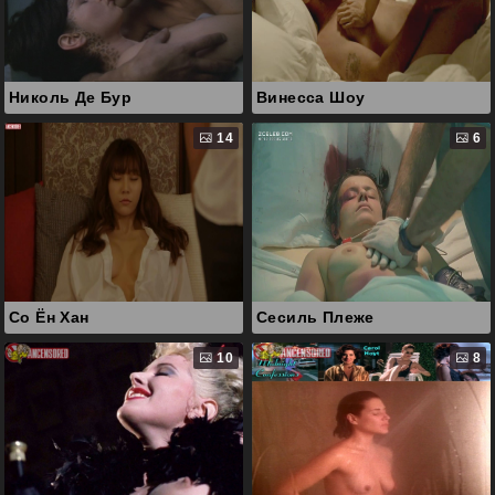
Николь Де Бур
Винесса Шоу
14
6
Со Ён Хан
Сесиль Плеже
10
8