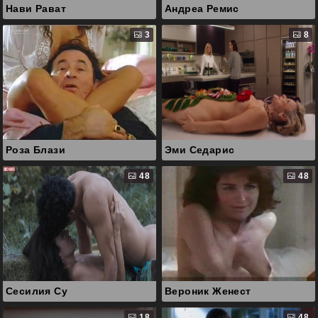
Нави Рават
Андреа Ремис
3
8
Роза Блази
Эми Седарис
48
48
Сесилия Су
Вероник Женест
18
48