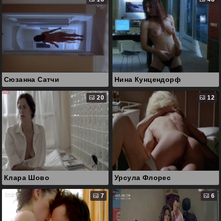
Сюзанна Сатчи
Нина Кунцендорф
20
12
Клара Шово
Урсула Флорес
7
6