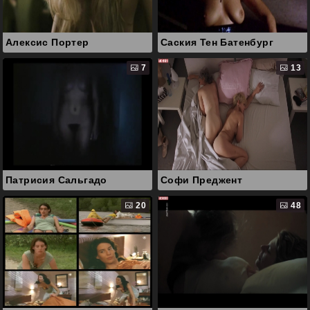
Алексис Портер
Саския Тен Батенбург
7
13
Патрисия Сальгадо
Софи Преджент
20
48