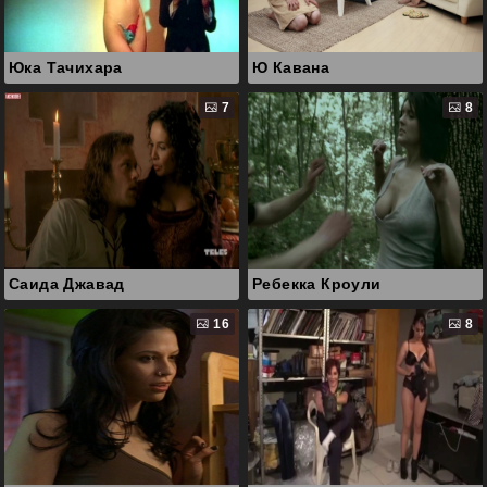
Юка Тачихара
Ю Кавана
7
8
Саида Джавад
Ребекка Кроули
16
8