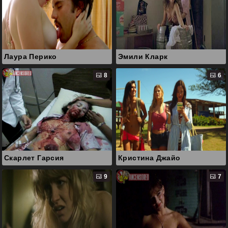
Лаура Перико
Эмили Кларк
8
6
Скарлет Гарсия
Кристина Джайо
9
7