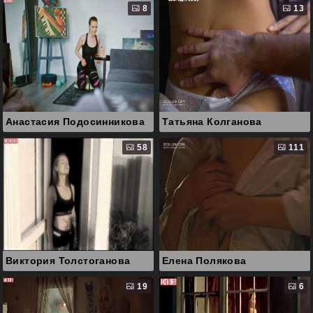
8
13
Анастасия Подосинникова
Татьяна Колганова
58
111
Виктория Толстоганова
Елена Полякова
19
6