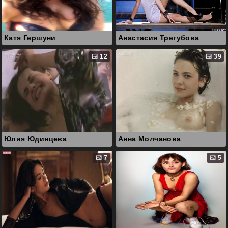
Катя Гершуни
Анастасия Трегубова
12
39
Юлия Юдинцева
Анна Молчанова
7
5