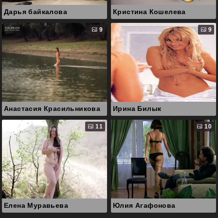
Дарья байкалова
Кристина Кошелева
9
9
Анастасия Красильникова
Ирина Билык
11
10
Елена Муравьева
Юлия Агафонова