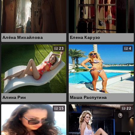
Алёна Михайлова
Елена Карузо
23
4
Алина Рин
Маша Распутина
15
22