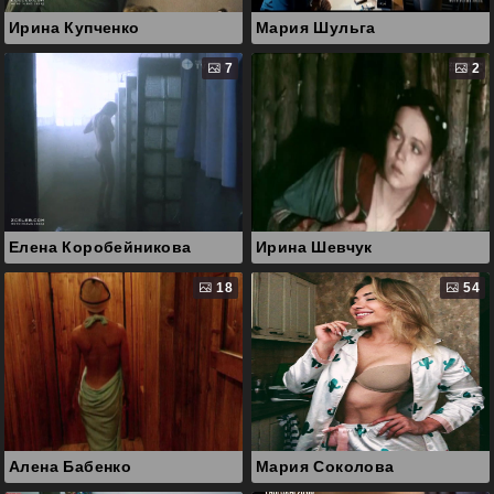
Ирина Купченко
Мария Шульга
7
2
Елена Коробейникова
Ирина Шевчук
18
54
Алена Бабенко
Мария Соколова